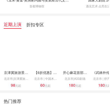
国家大剧院 2
大展》
首都博物馆
遇见艺术·点亮生活
近期上演
折扣专区
京津冀旅游景区
【6折优惠】北
开心麻花首部惊
《武林外传
联票
京曲艺团“京味
悚爆笑戏剧《开
卷联盟沉浸
北京市|京津冀旅游
北京市 | 中国木偶
北京市|A33剧场
北京市 | 舒
儿”剧场曲艺专
心聊斋·三生沉
味儿喜
景区
剧院-小铃铛精品剧
98
60
180
180
元起
元起
元起
元
场演出
浸版》
场
热门推荐