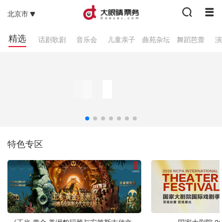
北京市
精选
话剧歌剧
音乐会
儿童亲子
曲苑杂坛
舞蹈芭蕾
演
特色专区
《玉米·黄金·美洲豹玛雅与安第斯古代文明